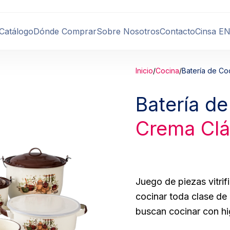
Catálogo
Dónde Comprar
Sobre Nosotros
Contacto
Cinsa E
Inicio
/
Cocina
/
Batería de Co
Batería d
Crema Clá
Juego de piezas vitrif
cocinar toda clase de
buscan cocinar con hi