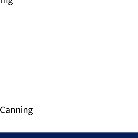
ning
e Canning