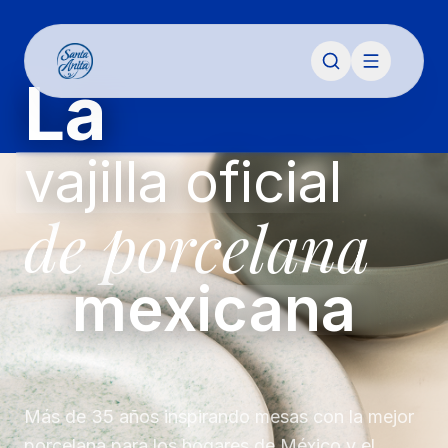
La
vajilla oficial
de porcelana
mexicana
Más de 35 años inspirando mesas con la mejor
porcelana para los hogares de México y el