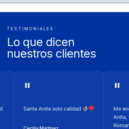
TESTIMONIALES
Lo que dicen
nuestros clientes
"
Anita solo calidad
Me encantan todas las 
Anita, favoritas...Flor
Romana.
a Martínez