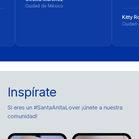
 de México
Kitty Rouge
Ciudad de México
Inspírate
Si eres un #SantaAnitaLover ¡únete a nuestra
comunidad!