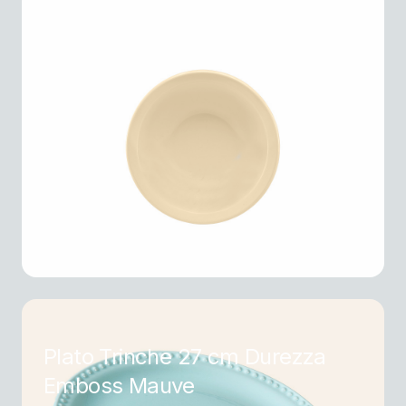
Plato Hondo 400 ml Durezza
Melamina
Plato Trinche 27 cm Durezza
Emboss Mauve