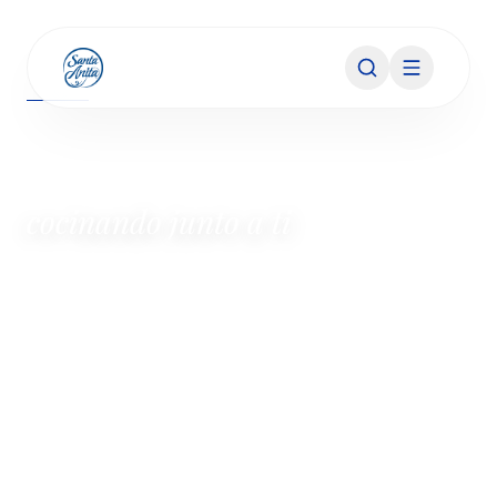
SOBRE NOSOTROS
98 años
cocinando junto a ti
Utensilios de peltre premium diseñados con
precisión emocional . Donde el legado
mexicano encuentra el diseño vanguardista.