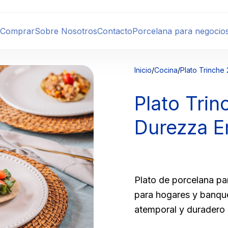
 Comprar
Sobre Nosotros
Contacto
Porcelana para negocio
Inicio
/
Cocina
/
Plato Trinch
Plato Tri
Durezza 
Plato de porcelana para
para hogares y banque
atemporal y duradero 