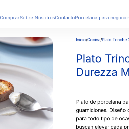
 Comprar
Sobre Nosotros
Contacto
Porcelana para negocio
Inicio
/
Cocina
/
Plato Trinche
Plato Tri
Durezza M
Plato de porcelana para
guarniciones. Diseño 
para todo tipo de oca
buscan elevar cada pr